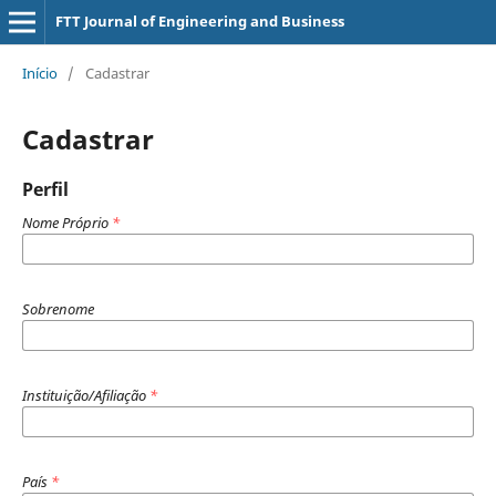
FTT Journal of Engineering and Business
Início
/
Cadastrar
Cadastrar
Perfil
Nome Próprio
*
Sobrenome
Instituição/Afiliação
*
País
*