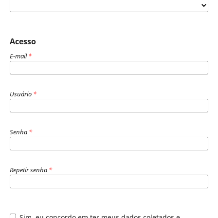
Acesso
E-mail
*
Usuário
*
Senha
*
Repetir senha
*
Sim, eu concordo em ter meus dados coletados e