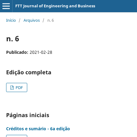
FTT Journal of Engineering and Business
Início
/
Arquivos
/
n. 6
n. 6
Publicado:
2021-02-28
Edição completa
PDF
Páginas iniciais
Créditos e sumário - 6a edição